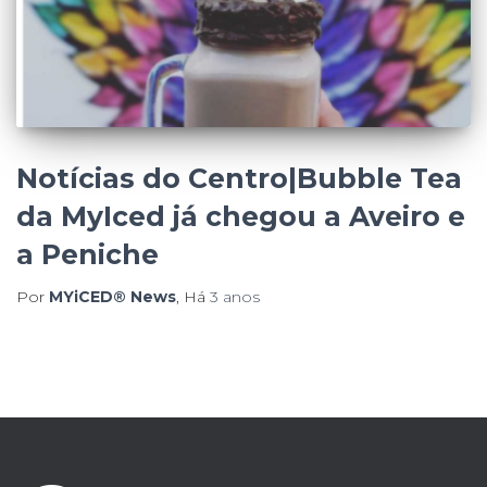
Notícias do Centro|Bubble Tea
da MyIced já chegou a Aveiro e
a Peniche
Por
MYiCED® News
, Há
3 anos