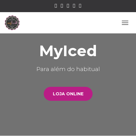
ALTE
MyIced
Para além do habitual
LOJA ONLINE