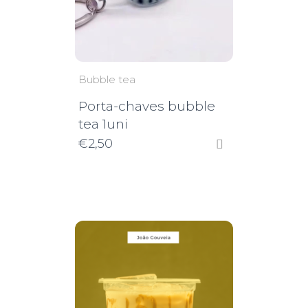
Bubble tea
Porta-chaves bubble
tea 1uni
€
2,50