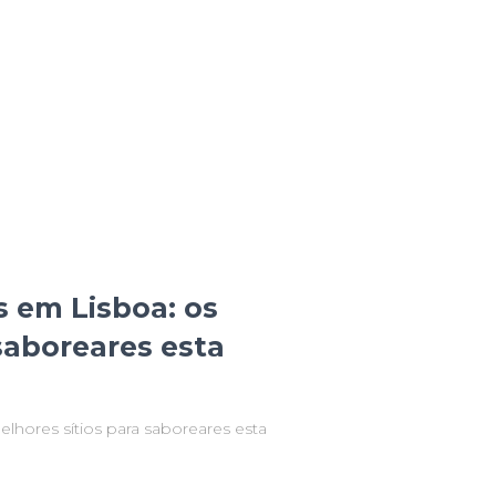
s em Lisboa: os
saboreares esta
lhores sítios para saboreares esta