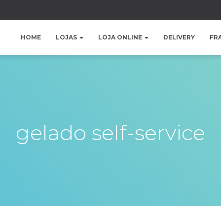
HOME
LOJAS
LOJA ONLINE
DELIVERY
FR
gelado self-service