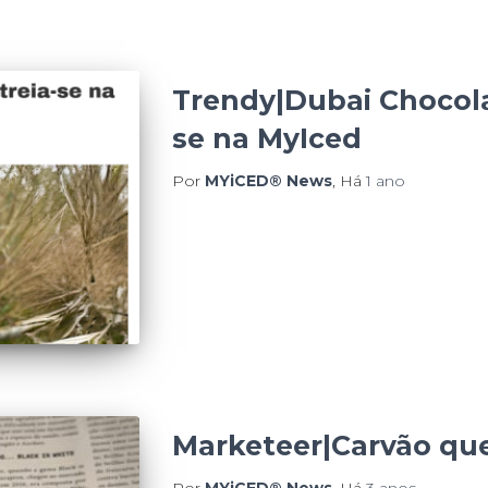
Trendy|Dubai Chocola
se na MyIced
Por
MYiCED® News
, Há
1 ano
Marketeer|Carvão qu
Por
MYiCED® News
, Há
3 anos