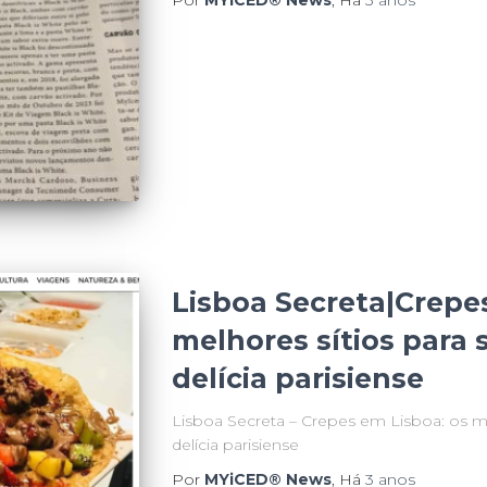
Lisboa Secreta|Crepe
melhores sítios para 
delícia parisiense
Lisboa Secreta – Crepes em Lisboa: os me
delícia parisiense
Por
MYiCED® News
, Há
3 anos