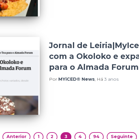
Jornal de Leiria|MyIc
com a Okoloko e exp
para o Almada Forum
Por
MYiCED® News
, Há
3 anos
Anterior
1
2
3
4
94
Seguinte