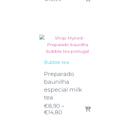
Bubble tea
Preparado
baunilha
especial milk
tea
€
8,90
–
Price
€
14,80
range:
€8,90
through