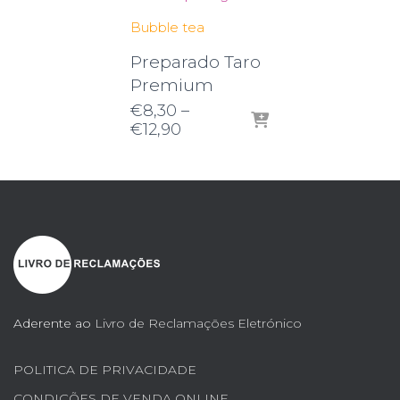
Bubble tea
Preparado Taro
Premium
€
8,30
–
Price
€
12,90
range:
€8,30
through
€12,90
Aderente ao
Livro de Reclamações Eletrónico
POLITICA DE PRIVACIDADE
CONDIÇÕES DE VENDA ONLINE