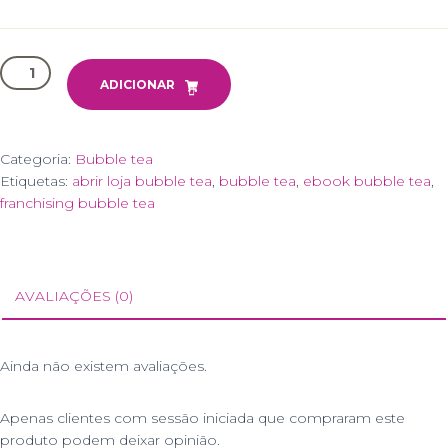
Quantidade
de
ADICIONAR
O
Negócio
do
Categoria:
Bubble tea
Bubble
Etiquetas:
abrir loja bubble tea
,
bubble tea
,
ebook bubble tea
,
Tea
franchising bubble tea
-
eBook
AVALIAÇÕES (0)
Ainda não existem avaliações.
Apenas clientes com sessão iniciada que compraram este
produto podem deixar opinião.