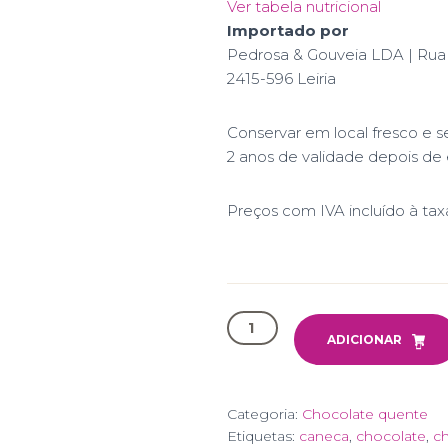
Ver tabela nutricional
Importado por
Pedrosa & Gouveia LDA | Rua U
2415-596 Leiria
Conservar em local fresco e s
2 anos de validade depois de
Preços com IVA incluído à tax
Quantidade
de
ADICIONAR
Home
Kit
-
Categoria:
Chocolate quente
Especial
Etiquetas:
caneca
,
chocolate
,
ch
Chocolate