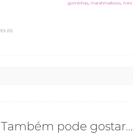
gominhas
,
marshmallows
,
mini
Quente
S (0)
Também pode gostar…