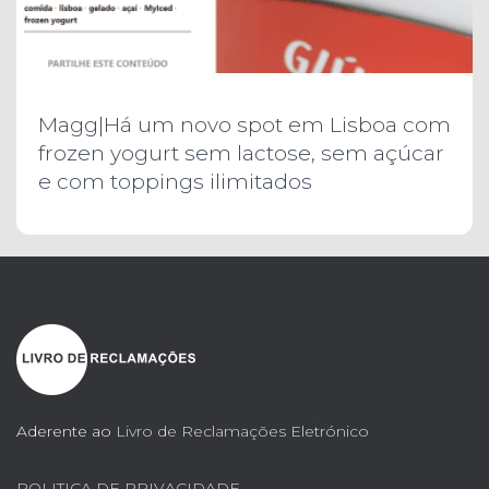
Magg|Há um novo spot em Lisboa com
frozen yogurt sem lactose, sem açúcar
e com toppings ilimitados
Aderente ao
Livro de Reclamações Eletrónico
POLITICA DE PRIVACIDADE