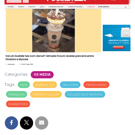
Categorias:
OS MEDIA
Tags:
AÇAÍ
BUBBLE TEA
DALGONA
FRANCHISING
FRANQUIA
FROZEN YOGURT
GELADO SELF-SERVICE
MARKETEER