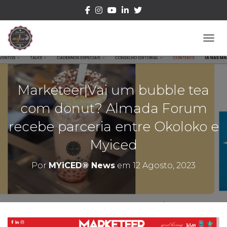
ALTE
Marketeer|Vai um bubble tea
com donut? Almada Forum
recebe parceria entre Okoloko e
Myiced
Por
MYiCED® News
em
12 Agosto, 2023