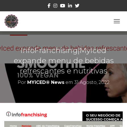
ALTE
InfoFranchising|MyIced
expande menu de bebidas
refrescantes e nutritivas
Por
MYiCED® News
em
31 Agosto, 2022