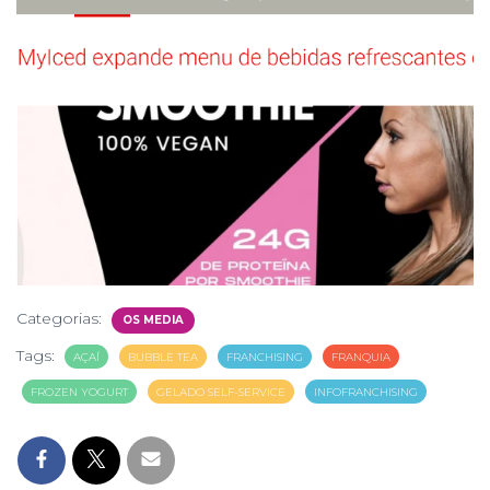
Categorias:
OS MEDIA
Tags:
AÇAÍ
BUBBLE TEA
FRANCHISING
FRANQUIA
FROZEN YOGURT
GELADO SELF-SERVICE
INFOFRANCHISING