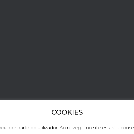
COOKIES
LINKEDIN
TWITTER
cia por parte do utilizador. Ao navegar no site estará a consen