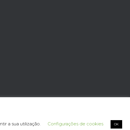
Hestia | Criado com
ThemeIsle
tir a sua utilização.
Configurações de cookies
OK