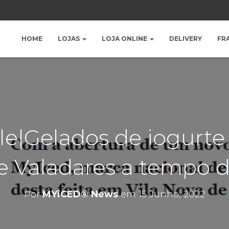
HOME
LOJAS
LOJA ONLINE
DELIVERY
FR
yle|Gelados de iogurt
de Valadares a tempo d
Por
MYiCED® News
em
15 Junho, 2022