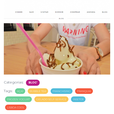
Categorias:
BLOG'
Tags:
AÇAÍ
BUBBLE TEA
FRANCHISING
FRANQUIA
FROZEN YOGURT
GELADO SELF-SERVICE
INSETOS
LISBOA COOL