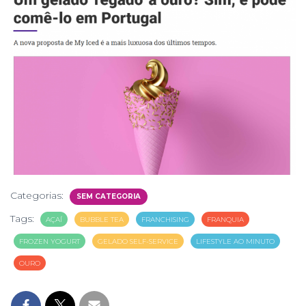
Categorias:
SEM CATEGORIA
Tags:
AÇAÍ
BUBBLE TEA
FRANCHISING
FRANQUIA
FROZEN YOGURT
GELADO SELF-SERVICE
LIFESTYLE AO MINUTO
OURO