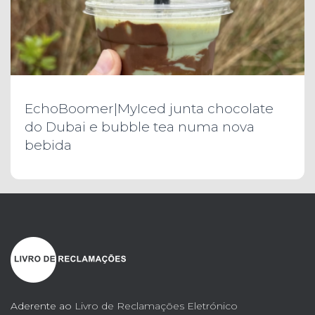
EchoBoomer|MyIced junta chocolate
do Dubai e bubble tea numa nova
bebida
Aderente ao
Livro de Reclamações Eletrónico