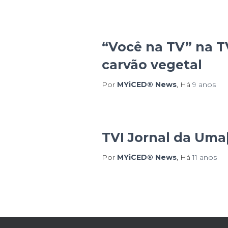
“Você na TV” na T
carvão vegetal
Por
MYiCED® News
, Há
9 anos
TVI Jornal da Uma
Por
MYiCED® News
, Há
11 anos