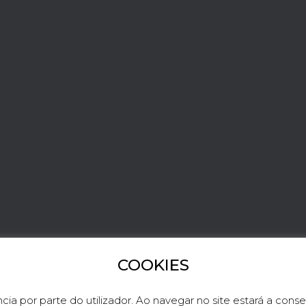
COOKIES
LINKEDIN
TWITTER
cia por parte do utilizador. Ao navegar no site estará a consen