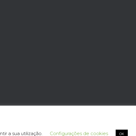
Hestia | Criado com
ThemeIsle
tir a sua utilização.
Configurações de cookies
OK