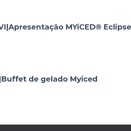
VI|Apresentação MYiCED® Eclipse
|Buffet de gelado Myiced