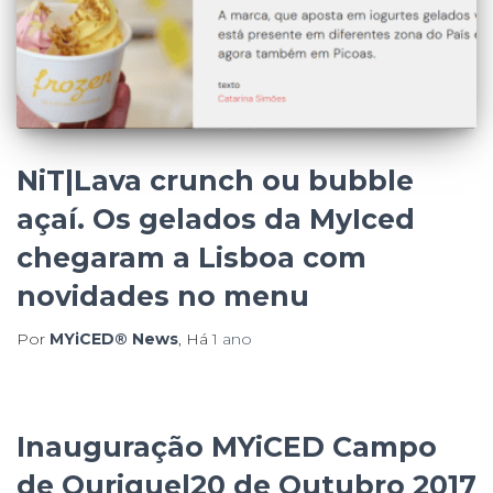
NiT|Lava crunch ou bubble
açaí. Os gelados da MyIced
chegaram a Lisboa com
novidades no menu
Por
MYiCED® News
, Há
1 ano
Inauguração MYiCED Campo
de Ourique|20 de Outubro 2017