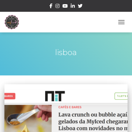
ALTE
lisboa