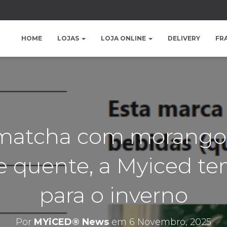
HOME
LOJAS
LOJA ONLINE
DELIVERY
FR
matcha com morango
e quente, a Myiced t
para o inverno
Por
MYiCED® News
em
6 Novembro, 2025