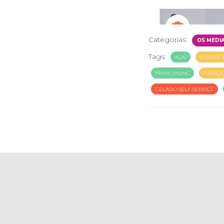
Categorias:
OS MEDI
Tags:
AÇAÍ
BUBBLE 
FRANCHISING
FRANQU
GELADO SELF-SERVICE