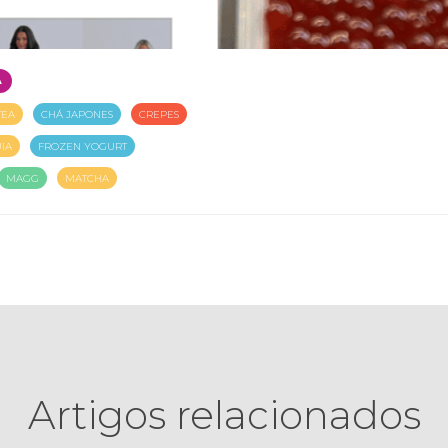
A
TEA
CHÁ JAPONES
CREPES
IA
FROZEN YOGURT
MAGG
MATCHA
Artigos relacionados