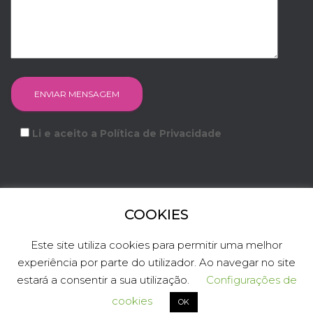
Li e aceito a Política de Privacidade
COOKIES
FACEBOOK
INSTAGRAM
YOUTUBE
LINKEDIN
Este site utiliza cookies para permitir uma melhor
experiência por parte do utilizador. Ao navegar no site
TWITTER
estará a consentir a sua utilização.
Configurações de
Hestia | Criado com
ThemeIsle
cookies
OK