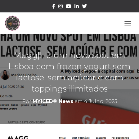
ALTE
Magg|Há um novo spot em
Lisboa com frozen yogurt sem
lactose, sem açúcar e com
toppings ilimitados
Por
MYiCED® News
em
4 Julho, 2025