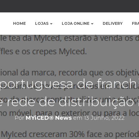
HOME
LOJAS
LOJA ONLINE
DELIVERY
FR
 portuguesa de franch
 rede de distribuição 
Por
MYiCED® News
em
13 Junho, 2022