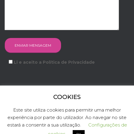
Li e aceito a Política de Privacidade
COOKIES
FACEBOOK
INSTAGRAM
YOUTUBE
LINKEDIN
Este site utiliza cookies para permitir uma melhor
experiência por parte do utilizador. Ao navegar no site
TWITTER
estará a consentir a sua utilização.
Configurações de
Hestia | Criado com
ThemeIsle
cookies