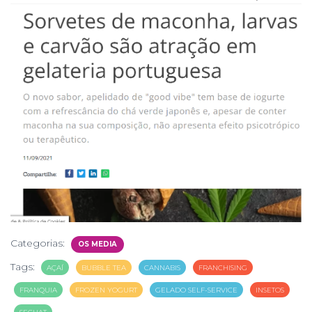
Categorias:
OS MEDIA
Tags:
AÇAÍ
BUBBLE TEA
CANNABIS
FRANCHISING
FRANQUIA
FROZEN YOGURT
GELADO SELF-SERVICE
INSETOS