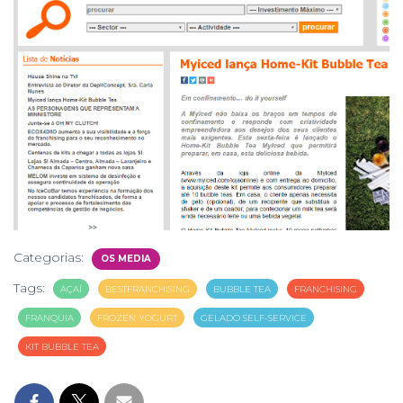
Categorias:
OS MEDIA
Tags:
AÇAÍ
BESTFRANCHISING
BUBBLE TEA
FRANCHISING
FRANQUIA
FROZEN YOGURT
GELADO SELF-SERVICE
KIT BUBBLE TEA