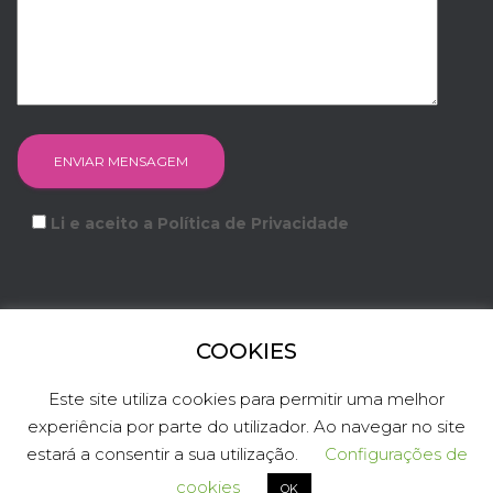
Li e aceito a Política de Privacidade
COOKIES
FACEBOOK
INSTAGRAM
YOUTUBE
LINKEDIN
Este site utiliza cookies para permitir uma melhor
experiência por parte do utilizador. Ao navegar no site
TWITTER
estará a consentir a sua utilização.
Configurações de
Hestia | Criado com
ThemeIsle
cookies
OK