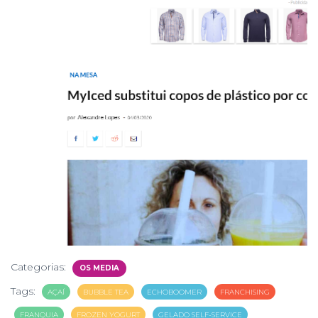
Categorias:
OS MEDIA
Tags:
AÇAÍ
BUBBLE TEA
ECHOBOOMER
FRANCHISING
FRANQUIA
FROZEN YOGURT
GELADO SELF-SERVICE