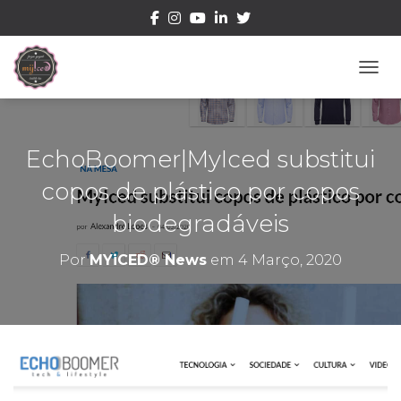
ALTE
EchoBoomer|MyIced substitui
copos de plástico por copos
biodegradáveis
Por
MYiCED® News
em
4 Março, 2020