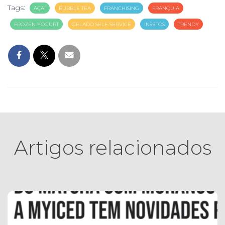
Tags:
AÇAÍ
BUBBLE TEA
FRANCHISING
FRANQUIA
FROZEN YOGURT
GELADO SELF-SERVICE
INSETOS
TRENDY
Artigos relacionados