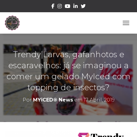
ALTE
Trendy|Larvas, gafanhotos e
escaravelhos: já se imaginou a
comer um gelado MyIced com
topping de insectos?
Por
MYiCED® News
em
17 Abril, 2019