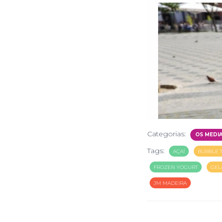
Categorias:
OS MEDI
Tags:
AÇAÍ
BUBBLE 
FROZEN YOGURT
GEL
JM MADEIRA