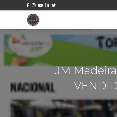
JM Madeir
VENDID