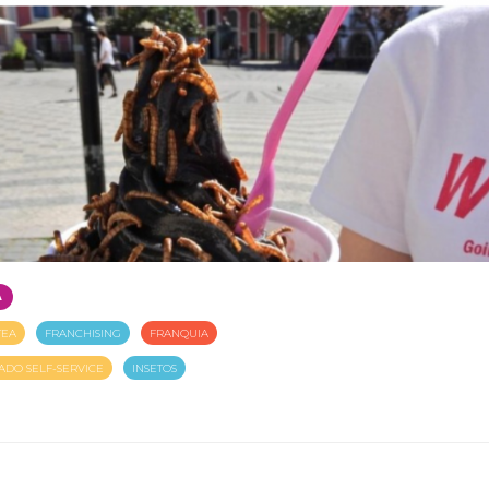
A
TEA
FRANCHISING
FRANQUIA
ADO SELF-SERVICE
INSETOS