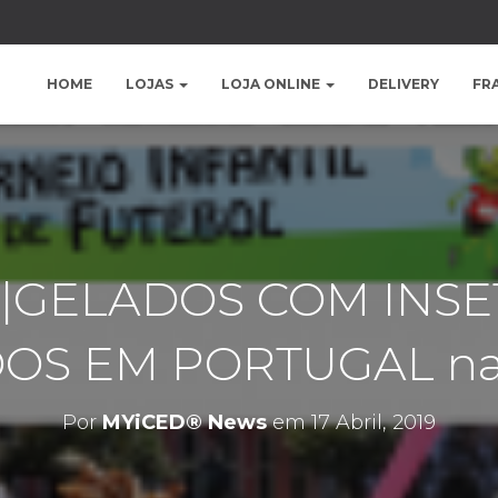
HOME
LOJAS
LOJA ONLINE
DELIVERY
FR
a|GELADOS COM INSE
OS EM PORTUGAL na
Por
MYiCED® News
em
17 Abril, 2019