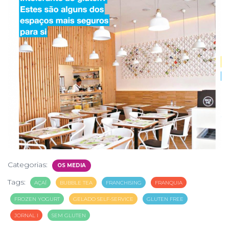
Categorias:
OS MEDIA
Tags:
AÇAÍ
BUBBLE TEA
FRANCHISING
FRANQUIA
FROZEN YOGURT
GELADO SELF-SERVICE
GLUTEN FREE
JORNAL I
SEM GLUTEN