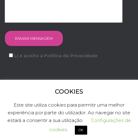
Li e aceito a Política de Privacidade
COOKIES
FACEBOOK
INSTAGRAM
YOUTUBE
LINKEDIN
Este site utiliza cookies para permitir uma melhor
experiência por parte do utilizador. Ao navegar no site
TWITTER
estará a consentir a sua utilização.
Configurações de
Hestia | Criado com
ThemeIsle
cookies
OK