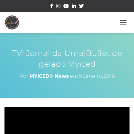
ALTE
TVI Jornal da Uma|Buffet de
gelado Myiced
Por
MYiCED® News
em
9 Janeiro, 2016